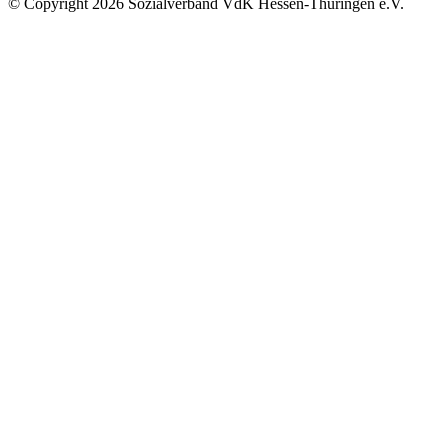
©
Copyright
2026 Sozialverband VdK Hessen-Thüringen e.V.