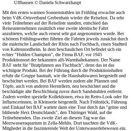
Uffhausen © Daniela Schwarzhaupt
Mit den ersten warmen Sonnenstrahlen im Frühling erwachte auch
beim VdK-Ortsverband Grebenhain wieder die Reiselust. Da sehr
viele Teilnehmer auf der Reiseliste standen, entschied das
Reiseunternehmen zusätzlich eine zweite identische Fahrt
anzubieten, welche auch erneut sehr gut angenommen wurde. Bei
schönem Frühlingswetter führten die Fahrten jeweils zunächst durch
die malerische Landschaft der Rhön nach Fischbach, einen Stadtteil
von Kaltennordheim. In dem beschaulichen Ort befindet sich ein
echter "Hidden Champion", die Firma BAF, vor 1945
Produktionsort der bekannten alfi-Warmhaltekannen. Der Name
BAF steht für "Bratpfannen aus Fischbach", denn das ist das
wichtigste Produkt. Bei der Führung durch die Produktionshallen
erfuhr die Gruppe hautnah, wie die Haushaltswaren hergestellt und
beschichtet werden. Bei BAF werden zudem alte Pfannen und
Töpfe, auch von anderen Herstellern, neu beschichtet und die
beschädigte alte Beschichtung zuvor durch Sandstrahlen entfernt.
Zudem werden spezielle Kollektionen, etwa im Retro-Look oder für
Influencerinnen, in Kleinserie hergestellt. Nach Frühstück, Führung
und Einkauf bei BAF wartete dann eine Tour durch das "grüne und
blühende Herz Deutschlands", den Thüringer Wald, auf die
Teilnehmenden. Das zweite Ziel an diesem Tag war das
Meerwasseraquarium in Zella-Mehlis. Dort tauchten die VdK-
Mitglieder in die faszinierende Welt der Unterwasserlebewesen ein.