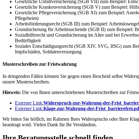
Gesetzliche Unfallversicherung (SGB VII) zum Beispiel: Entsch
Gesetzliche Krankenversicherung (SGB V) zum Beispiel: Hilfs
Gesetzliche Pflegeversicherung (SGB XI) zum Beispiel: Anerke
Pflegeheim)
Arbeitsförderungsrecht (SGB III) zum Beispiel: Arbeitslosengel
Grundsicherung für Arbeitssuchende (SGB II) zum Beispiel: Bü
Sozialhilferecht und Grundsicherung im Alter und bei Erwerbs
Bedürftigkeit
Soziales Entschädigungsrecht (SGB XIV, SVG, IfSG) zum Beis
Impfschäden, Soldatenversorgung
Musterschreiben zur Fristwahrung
In dringenden Fällen können Sie gegen einen Bescheid selbst Widersp
unsere Musterschreiben.
Hinweis:
Die von Ihnen unterschriebenen Musterschreiben zur Fristwa
Externer Link:
Widerspruch-zur-Wahrung-der-Frist_barriere
Externer Link:
Klage-zur-Wahrung-der-Frist_barrierefrei.pd
Wir bitten Sie höflich, im Rahmen Ihres Widerspruchs oder Ihrer Klag
beantragt wird. Vielen Dank für Ihr Verständnis.
Ihre Beratungsstelle schnell finden