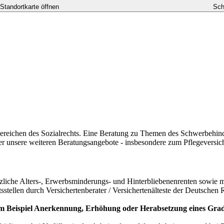
-Standortkarte öffnen
Sch
Bereichen des Sozialrechts. Eine Beratung zu Themen des Schwerbehinde
er unsere weiteren Beratungsangebote - insbesondere zum Pflegeversic
zliche Alters-, Erwerbsminderungs- und Hinterbliebenenrenten sowie 
stellen durch Versichertenberater / Versichertenälteste der Deutsche
um Beispiel Anerkennung, Erhöhung oder Herabsetzung eines Gra