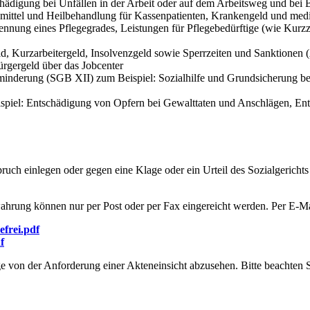
ädigung bei Unfällen in der Arbeit oder auf dem Arbeitsweg und bei B
mittel und Heilbehandlung für Kassenpatienten, Krankengeld und med
nnung eines Pflegegrades, Leistungen für Pflegebedürftige (wie Kurzze
d, Kurzarbeitergeld, Insolvenzgeld sowie Sperrzeiten und Sanktionen (
rgergeld über das Jobcenter
minderung (SGB XII) zum Beispiel: Sozialhilfe und Grundsicherung bei 
piel: Entschädigung von Opfern bei Gewalttaten und Anschlägen, Ent
ruch einlegen oder gegen eine Klage oder ein Urteil des Sozialgericht
hrung können nur per Post oder per Fax eingereicht werden. Per E-Mai
frei.pdf
f
e von der Anforderung einer Akteneinsicht abzusehen. Bitte beachten Si